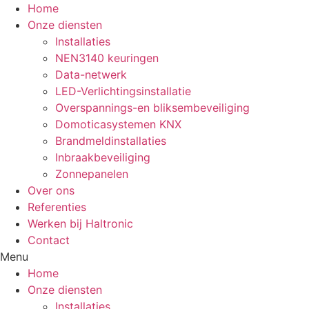
Ga
Home
naar
Onze diensten
de
Installaties
inhoud
NEN3140 keuringen
Data-netwerk
LED-Verlichtingsinstallatie
Overspannings-en bliksembeveiliging
Domoticasystemen KNX
Brandmeldinstallaties
Inbraakbeveiliging
Zonnepanelen
Over ons
Referenties
Werken bij Haltronic
Contact
Menu
Home
Onze diensten
Installaties